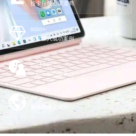
拉卡拉核心渠道商
6000+
收款接入成功案例
7*24小时
一对一贴心服务
260+
服务商覆盖城市