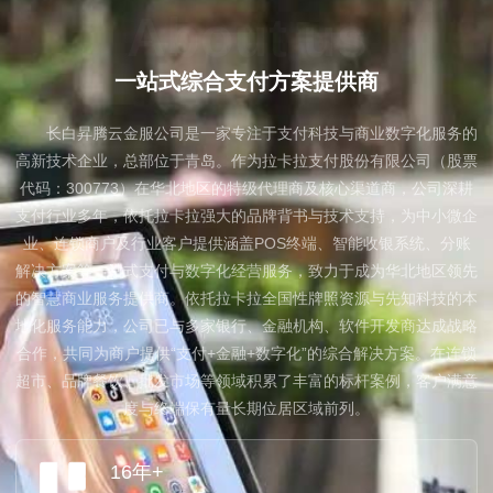
About us
一站式综合支付方案提供商
长白昇腾云金服公司是一家专注于支付科技与商业数字化服务的
高新技术企业，总部位于青岛。作为拉卡拉支付股份有限公司（股票
代码：300773）在华北地区的特级代理商及核心渠道商，公司深耕
支付行业多年，依托拉卡拉强大的品牌背书与技术支持，为中小微企
业、连锁商户及行业客户提供涵盖POS终端、智能收银系统、分账
解决方案等一站式支付与数字化经营服务，致力于成为华北地区领先
的智慧商业服务提供商。依托拉卡拉全国性牌照资源与先知科技的本
地化服务能力，公司已与多家银行、金融机构、软件开发商达成战略
合作，共同为商户提供“支付+金融+数字化”的综合解决方案。在连锁
超市、品牌餐饮、批发市场等领域积累了丰富的标杆案例，客户满意
度与终端保有量长期位居区域前列。
16年+