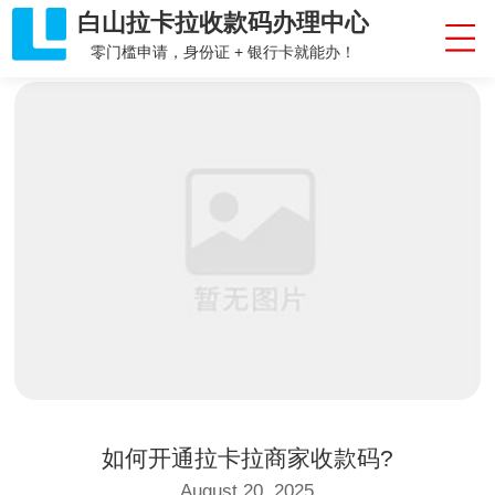
白山拉卡拉收款码办理中心
零门槛申请，身份证 + 银行卡就能办！
如何开通拉卡拉商家收款码?
August 20, 2025