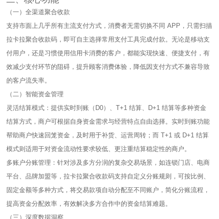
（一）全渠道聚合收款​
支持市面上几乎所有主流支付方式，消费者无需切换不同 APP，只需扫描
拉卡拉聚合收款码，即可自主选择常用支付工具完成付款。无论是移动支
付用户，还是习惯使用信用卡消费的客户，都能实现快速、便捷支付，有
效减少支付环节的阻碍，提升顾客消费体验，降低因支付方式不兼容导致
的客户流失率。​
（二）智能资金管理​
灵活结算模式：提供实时到账（D0）、T+1 结算、D+1 结算等多种资金
结算方式，商户可根据自身资金需求与经营特点自由选择。实时到账功能
帮助商户快速回笼资金，及时用于补货、运营周转；而 T+1 或 D+1 结算
模式则适用于对资金流动性要求较低、更注重结算稳定性的商户。​
多账户分账管理：针对涉及多方分润的复杂交易场景，如连锁门店、电商
平台、品牌加盟等，拉卡拉聚合收款码支持自定义分账规则，可按比例、
固定金额等多种方式，将交易款项自动分配至不同账户，简化分账流程，
提高资金分配效率，有效解决多方合作中的资金结算难题。​
（三）深度数据洞察​