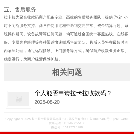
五、售后服务​
拉卡拉为聚合收款码商户配备专业、高效的售后服务团队，提供 7×24 小
时不间断服务支持。商户在使用过程中遇到交易异常、资金结算问题、系
统操作疑问、设备故障等任何问题，均可通过全国统一客服热线、在线客
服、专属客户经理等多种渠道快速联系售后团队。售后人员将在最短时间
内响应处理，通过远程指导、上门服务等方式，确保商户收款业务正常、
稳定运行，为商户经营保驾护航。
相关问题
个人能否申请拉卡拉收款码？
2025-08-20
CopyRight © 2025 长白拉卡拉收款码办理中心 版权所有 鲁ICP备18006487号-3
[2699/490]
联系电话：151-9272-5188
微信号：15192725188